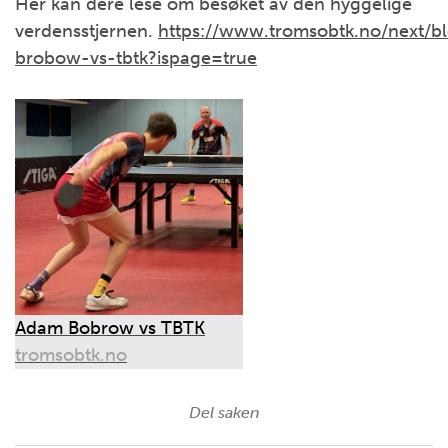
Her kan dere lese om besøket av den hyggelige
verdensstjernen.
https://www.tromsobtk.no/next/b
brobow-vs-tbtk?ispage=true
Adam Bobrow vs TBTK
tromsobtk.no
Del saken