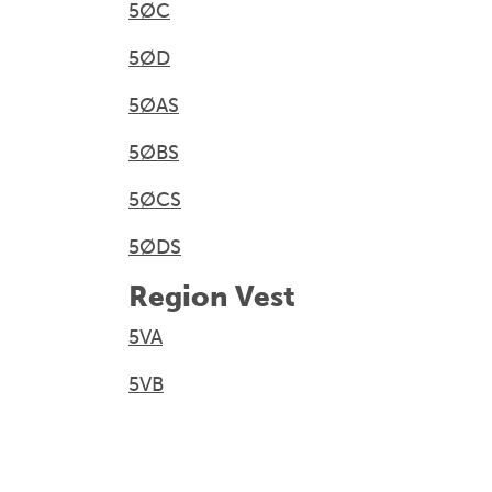
5ØC
5ØD
5ØAS
5ØBS
5ØCS
5ØDS
Region Vest
5VA
5VB