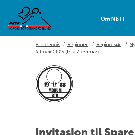
Om NBTF
Bordtennis
/
Regioner
/
Region Sør
/
Ny
februar 2025 (frist 7. februar)
Invitasjon til Spar