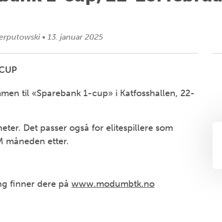
ierputowski
•
13. januar 2025
-CUP
n til «Sparebank 1-cup» i Katfosshallen, 22-
heter. Det passer også for elitespillere som
M måneden etter.
ng finner dere på
www.modumbtk.no