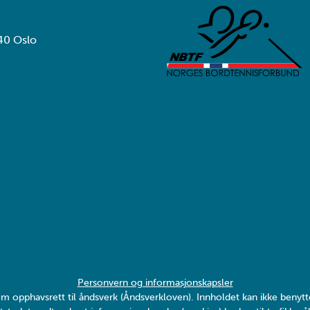
40 Oslo
Personvern og informasjonskapsler
v om opphavsrett til åndsverk (Åndsverkloven). Innholdet kan ikke ben