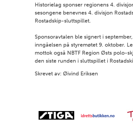
Historielag sponser regionens 4. divis
sesongene benevnes 4. divisjon Rostads
Rostadskip-sluttspillet.
Sponsoravtalen ble signert i september,
inngåelsen på styremøtet 9. oktober. Led
mottok også NBTF Region Østs polo-skjor
den siste runden i sluttspillet i Rostadski
Skrevet av: Øivind Eriksen