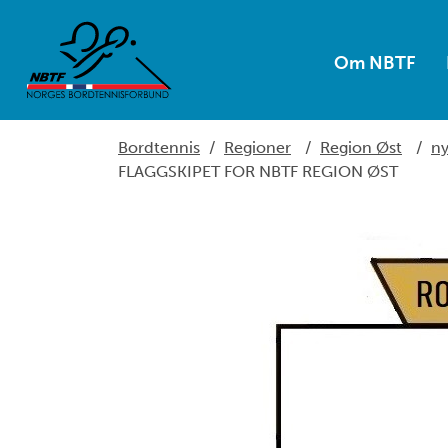
Om NBTF
Bordtennis
/
Regioner
/
Region Øst
/
ny
FLAGGSKIPET FOR NBTF REGION ØST