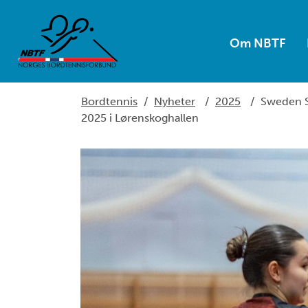
Om NBTF
Bordtennis
/
Nyheter
/
2025
/
Sweden S
2025 i Lørenskoghallen