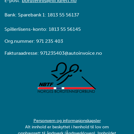
E-post:
bordtennis@nif.idrett.no
Bank: Sparebank 1: 1813 55 56137
Spillerlisens-konto: 1813 55 56145
Org.nummer: 971 235 403
Fakturaadresse: 971235403@autoinvoice.no
Personvern og informasjonskapsler
Alt innhold er beskyttet i henhold til lov om
opphavsrett til åndsverk (Åndsverkloven). Innholdet