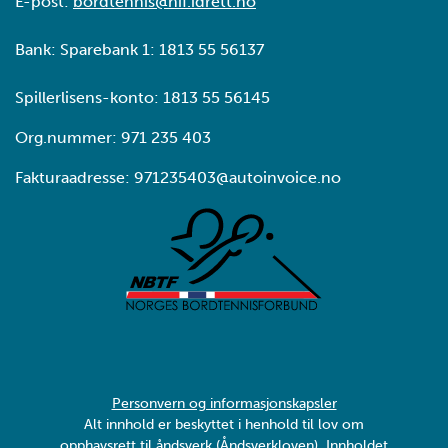
E-post:
bordtennis@nif.idrett.no
Bank: Sparebank 1: 1813 55 56137
Spillerlisens-konto: 1813 55 56145
Org.nummer: 971 235 403
Fakturaadresse: 971235403@autoinvoice.no
Personvern og informasjonskapsler
Alt innhold er beskyttet i henhold til lov om
opphavsrett til åndsverk (Åndsverkloven). Innholdet