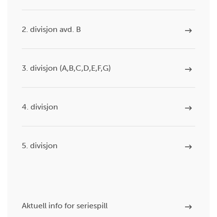
2. divisjon avd. B
3. divisjon (A,B,C,D,E,F,G)
4. divisjon
5. divisjon
Aktuell info for seriespill