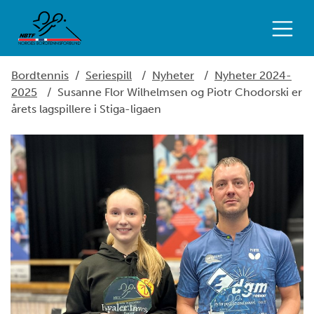
Bordtennis
/
Seriespill
/
Nyheter
/
Nyheter 2024-
2025
/
Susanne Flor Wilhelmsen og Piotr Chodorski er
årets lagspillere i Stiga-ligaen