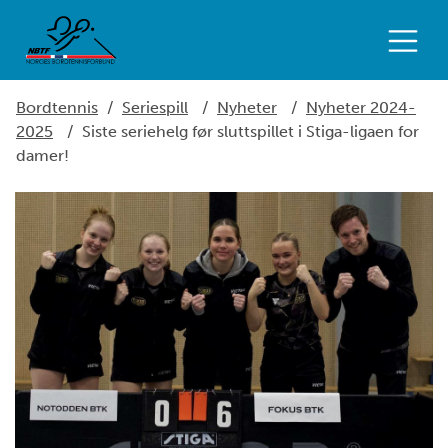
Bordtennis
/
Seriespill
/
Nyheter
/
Nyheter 2024-
2025
/
Siste seriehelg før sluttspillet i Stiga-ligaen for
damer!