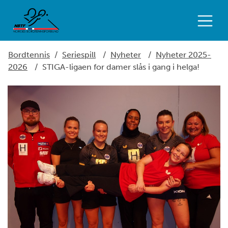
Bordtennis
/
Seriespill
/
Nyheter
/
Nyheter 2025-
2026
/
STIGA-ligaen for damer slås i gang i helga!