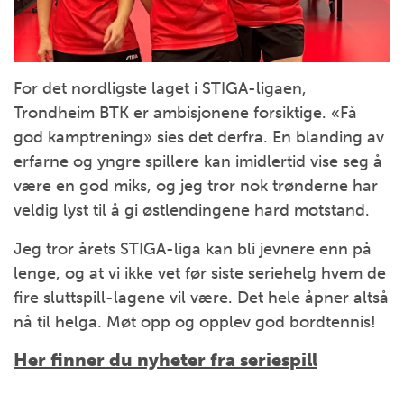
For det nordligste laget i STIGA-ligaen,
Trondheim BTK er ambisjonene forsiktige. «Få
god kamptrening» sies det derfra. En blanding av
erfarne og yngre spillere kan imidlertid vise seg å
være en god miks, og jeg tror nok trønderne har
veldig lyst til å gi østlendingene hard motstand.
Jeg tror årets STIGA-liga kan bli jevnere enn på
lenge, og at vi ikke vet før siste seriehelg hvem de
fire sluttspill-lagene vil være. Det hele åpner altså
nå til helga. Møt opp og opplev god bordtennis!
Her finner du nyheter fra seriespill