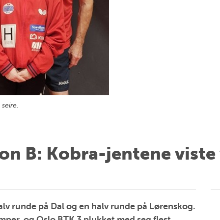
seire.
sjon B: Kobra-jentene viste
alv runde på Dal og en halv runde på Lørenskog.
amper, og Oslo BTK 3 plukket med seg flest