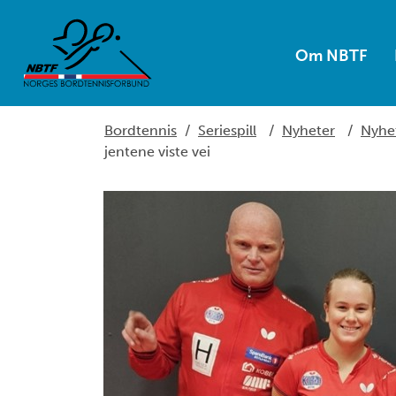
Om NBTF
Bordtennis
/
Seriespill
/
Nyheter
/
Nyhe
jentene viste vei