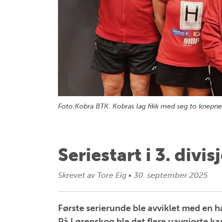
Foto:Kobra BTK. Kobras lag fikk med seg to knepne 
Seriestart i 3. divi
Skrevet av
Tore Eig
•
30. september 2025
Første serierunde ble avviklet med en h
På Lørenskog ble det flere uavgjorte k