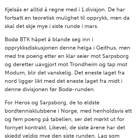
Kjelsås er alltid å regne med i 1.divisjon. De har
fortsatt en teoretisk mulighet til opprykk, men da
skal det skje mye i siste runde i mars.
Bodø BTK håpet å blande seg inn i
opprykksdiskusjonen denne helga i Geithus, men
med tre poeng etter en klar seier mot Sarpsborg
og deretter uavgjort mot Trondheim og tap mot
Modum, blir det vanskelig. Det eneste laget fra
nord ligger likt med det eneste laget fra midt i
denne divisjonen før Bodø-runden.
For Heros og Sarpsborg, de to eldste
bordtennisklubbene i Norge, med henholdsvis ett
og fem poeng på tabellen, ser det mørkt ut for
fornyet kontrakt. Likevel, de siste årene har det
skjedd veldig mye den siste runden. Lag som