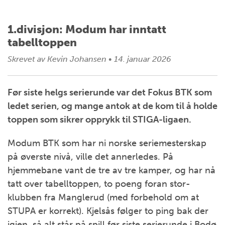
1.divisjon: Modum har inntatt
tabelltoppen
Skrevet av
Kevin Johansen
•
14. januar 2026
Før siste helgs serierunde var det Fokus BTK som
ledet serien, og mange antok at de kom til å holde
toppen som sikrer opprykk til STIGA-ligaen.
Modum BTK som har ni norske seriemesterskap
på øverste nivå, ville det annerledes. På
hjemmebane vant de tre av tre kamper, og har nå
tatt over tabelltoppen, to poeng foran stor-
klubben fra Manglerud (med forbehold om at
STUPA er korrekt). Kjelsås følger to ping bak der
igjen, så alt står på spill før siste serierunde i Bodø