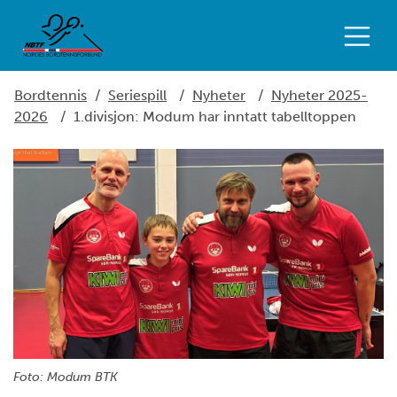
Bordtennis
/
Seriespill
/
Nyheter
/
Nyheter 2025-
2026
/
1.divisjon: Modum har inntatt tabelltoppen
Foto: Modum BTK