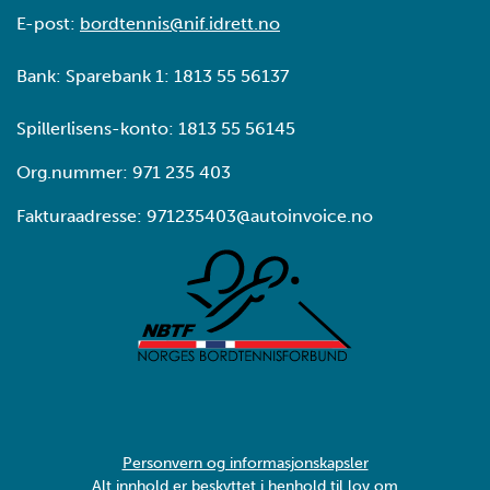
E-post:
bordtennis@nif.idrett.no
Bank: Sparebank 1: 1813 55 56137
Spillerlisens-konto: 1813 55 56145
Org.nummer: 971 235 403
Fakturaadresse: 971235403@autoinvoice.no
Personvern og informasjonskapsler
Alt innhold er beskyttet i henhold til lov om