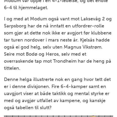
Modum var oppe i en 4-1-ledelse, og det endte
6-4 til hjemmelaget.
I og med at Modum også vant mot Laksevåg 2 og
Sarpsborg har de nå inntatt en utfordrer-rolle
som gjør at dette nok ikke er avgjort før klubbene
tar turen nordover i mars neste år. Kjelsås hadde
også ei god helg, selv uten Magnus Vikstrøm.
Seire mot Bodø og Heros, selv med et
overraskende tap mot Trondheim har de heng på
tittelen.
Denne helga illustrerte nok en gang hvor tett det
er i denne divisjonen. Fire 6-4-kamper samt en
uavgjort viser at både taktikk og mental styrke er
med og avgjør utfallet av kampene, og kanskje
også tabellen til slutt?