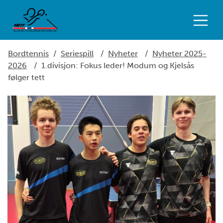
Bordtennis
/
Seriespill
/
Nyheter
/
Nyheter 2025-
2026
/
1.divisjon: Fokus leder! Modum og Kjelsås
følger tett