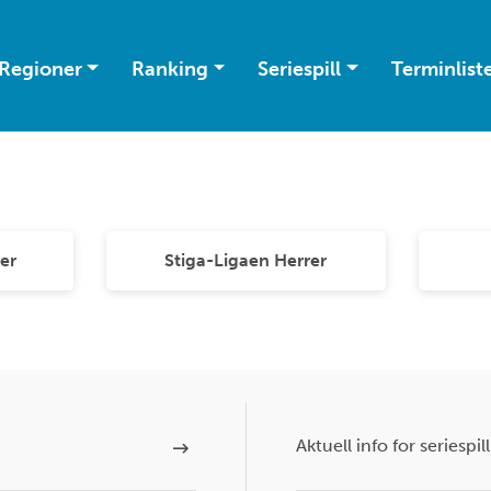
Regioner
Ranking
Seriespill
Terminlist
er
Stiga-Ligaen Herrer
Aktuell info for seriespill