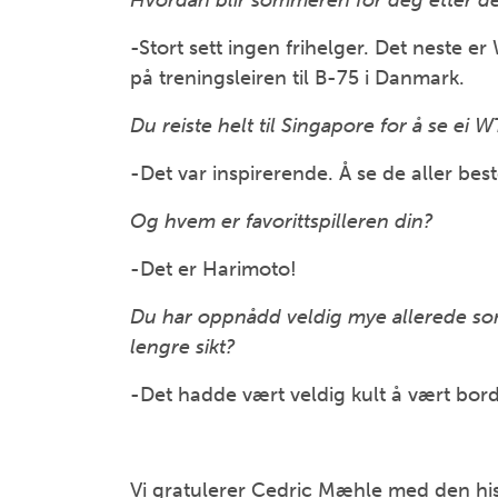
Hvordan blir sommeren for deg etter d
-Stort sett ingen frihelger. Det neste e
på treningsleiren til B-75 i Danmark.
Du reiste helt til Singapore for å se e
-Det var inspirerende. Å se de aller best
Og hvem er favorittspilleren din?
-Det er Harimoto!
Du har oppnådd veldig mye allerede som
lengre sikt?
-Det hadde vært veldig kult å vært bord
Vi gratulerer Cedric Mæhle med den his