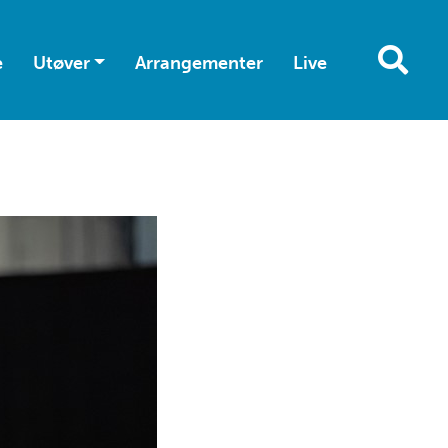
e
Utøver
Arrangementer
Live