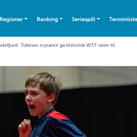
Regioner
Ranking
Seriespill
Terminlist
defjord: Tidenes «rysare» ga historisk WTT-seier til