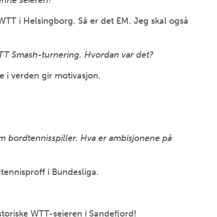
enne seieren?
r WTT i Helsingborg. Så er det EM. Jeg skal også
i WTT Smash-turnering. Hvordan var det?
e i verden gir motivasjon.
 bordtennisspiller. Hva er ambisjonene på
tennisproff i Bundesliga.
toriske WTT-seieren i Sandefjord!