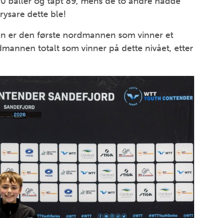
00 baller og tapt 89, mens de to andre hadde
ysare dette ble!
 Han er den første nordmannen som vinner et
mannen totalt som vinner på dette nivået, etter