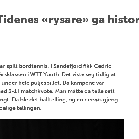
Tidenes «rysare» ga histor
ar spilt bordtennis. I Sandefjord fikk Cedric
årsklassen i WTT Youth. Det viste seg tidlig at
t under hele puljespillet. Da kampene var
 med 3-1 i matchkvote. Man måtte da telle sett
angt. Da ble det balltelling, og en nervøs gjeng
delige tellingen.