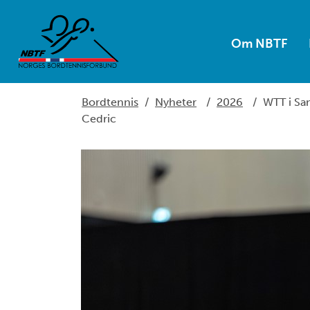
Om NBTF
Bordtennis
/
Nyheter
/
2026
/
WTT i San
Cedric