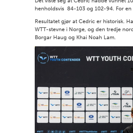
Det viste seg at Cedric hadde vunnet 1
henholdsvis 84-103 og 102-94. For en r
Resultatet gjør at Cedric er historisk.
WTT-stevne i Norge, og den tredje nord
Borgar Haug og Khai Noah Lam.