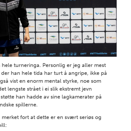
 hele turneringa. Personlig er jeg aller mest
 der han hele tida har turt å angripe, ikke på
også vist en enorm mental styrke, noe som
t lengste strået i ei slik ekstremt jevn
en støtte han hadde av sine lagkamerater på
dske spillerne.
 merket fort at dette er en svært seriøs og
ill: