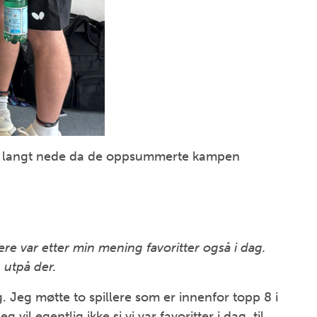
r langt nede da de oppsummerte kampen
ere var etter min mening favoritter også i dag.
 utpå der.
ag. Jeg møtte to spillere som er innenfor topp 8 i
 vil egentlig ikke si vi var favoritter i dag, til