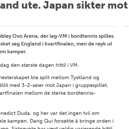
and ute. Japan sikter mot
ey Ovo Arena, der lag-VM i bordtennis spilles.
et seg England i kvartfinalen, men de røyk ut
 fem kamper.
sdag den største dagen hittil i VM.
mesterskapet ble spilt mellom Tyskland og
illit med 3-2-seier mot Japan i gruppespillet.
 kvartfinalen mellom de sterke bordtennis-
edict Duda, og her var det ingen tvil om
ele kampen. Dang Qui forsøkte å bringe orden i
p. Sistnevnte har vært veldig varierende hittil