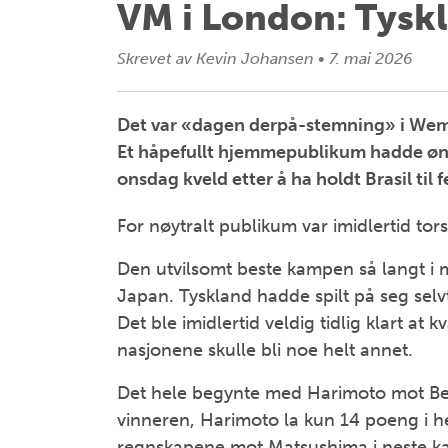
VM i London: Tyskl
Skrevet av
Kevin Johansen
•
7. mai 2026
Det var «dagen derpå-stemning» i Wembl
Et håpefullt hjemmepublikum hadde ønsk
onsdag kveld etter å ha holdt Brasil til
For nøytralt publikum var imidlertid tor
Den utvilsomt beste kampen så langt i 
Japan. Tyskland hadde spilt på seg selvt
Det ble imidlertid veldig tidlig klart at
nasjonene skulle bli noe helt annet.
Det hele begynte med Harimoto mot Ben
vinneren, Harimoto la kun 14 poeng i h
regnskapene mot Matsushima i neste kam