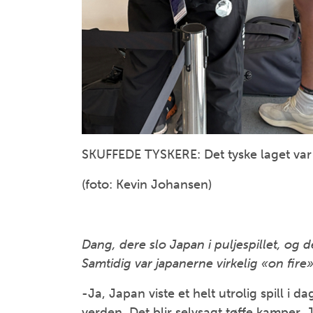
SKUFFEDE TYSKERE: Det tyske laget va
(foto: Kevin Johansen)
Dang, dere slo Japan i puljespillet, og d
Samtidig var japanerne virkelig «on fire»
-Ja, Japan viste et helt utrolig spill i d
verden. Det blir selvsagt tøffe kamper. Jeg