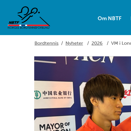
Om NBTF
Bordtennis
/
Nyheter
/
2026
/
VM i Lond