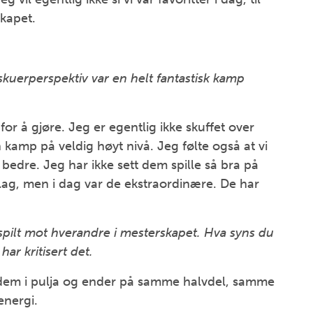
skapet.
ilskuerperspektiv var en helt fantastisk kamp
t for å gjøre. Jeg er egentlig ikke skuffet over
 en kamp på veldig høyt nivå. Jeg følte også at vi
edre. Jeg har ikke sett dem spille så bra på
t lag, men i dag var de ekstraordinære. De har
 spilt mot hverandre i mesterskapet. Hva syns du
ar kritisert det.
t dem i pulja og ender på samme halvdel, samme
energi.