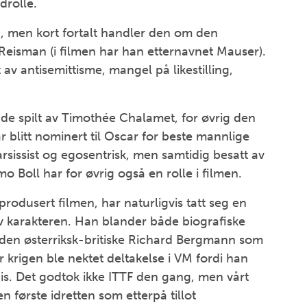
drolle.
en, men kort fortalt handler den om den
Reisman (i filmen har han etternavnet Mauser).
 av antisemittisme, mangel på likestilling,
nde spilt av Timothée Chalamet, for øvrig den
blitt nominert til Oscar for beste mannlige
rsissist og egosentrisk, men samtidig besatt av
mo Boll har for øvrig også en rolle i filmen.
rodusert filmen, har naturligvis tatt seg en
 av karakteren. Han blander både biografiske
den østerriksk-britiske Richard Bergmann som
 krigen ble nektet deltakelse i VM fordi han
is. Det godtok ikke ITTF den gang, men vårt
n første idretten som etterpå tillot