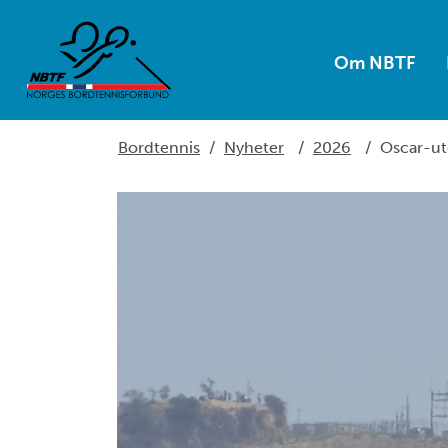
Om NBTF
Bordtennis
/
Nyheter
/
2026
/
Oscar-utd