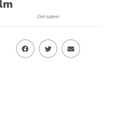
ilm
Del saken