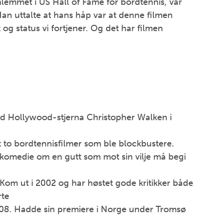
nlemmet i US Hall of Fame for bordtennis, var
Han uttalte at hans håp var at denne filmen
og status vi fortjener. Og det har filmen
ed Hollywood-stjerna Christopher Walken i
 to bordtennisfilmer som ble blockbustere.
komedie om en gutt som mot sin vilje må begi
Kom ut i 2002 og har høstet gode kritikker både
rte
008. Hadde sin premiere i Norge under Tromsø