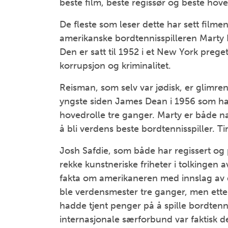
beste film, beste regissør og beste hove
De fleste som leser dette har sett film
amerikanske bordtennisspilleren Marty 
Den er satt til 1952 i et New York preget
korrupsjon og kriminalitet.
Reisman, som selv var jødisk, er glimre
yngste siden James Dean i 1956 som har 
hovedrolle tre ganger. Marty er både na
å bli verdens beste bordtennisspiller. Ti
Josh Safdie, som både har regissert og p
rekke kunstneriske friheter i tolkingen
fakta om amerikaneren med innslag av 
ble verdensmester tre ganger, men etter
hadde tjent penger på å spille bordtenn
internasjonale særforbund var faktisk de