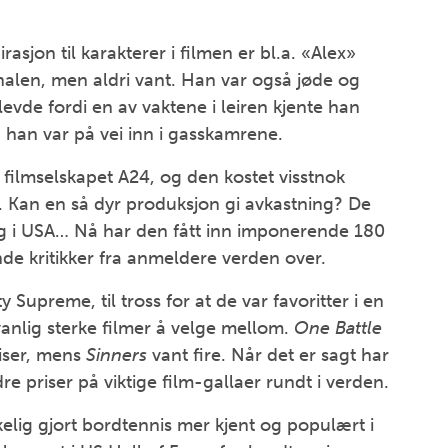
irasjon til karakterer i filmen er bl.a. «Alex»
nalen, men aldri vant. Han var også jøde og
levde fordi en av vaktene i leiren kjente han
da han var på vei inn i gasskamrene.
 filmselskapet A24, og den kostet visstnok
. Kan en så dyr produksjon gi avkastning? De
elg i USA… Nå har den fått inn imponerende 180
ende kritikker fra anmeldere verden over.
Supreme, til tross for at de var favoritter i en
anlig sterke filmer å velge mellom.
One Battle
iser, mens
Sinners
vant fire. Når det er sagt har
 priser på viktige film-gallaer rundt i verden.
kelig gjort bordtennis mer kjent og populært i