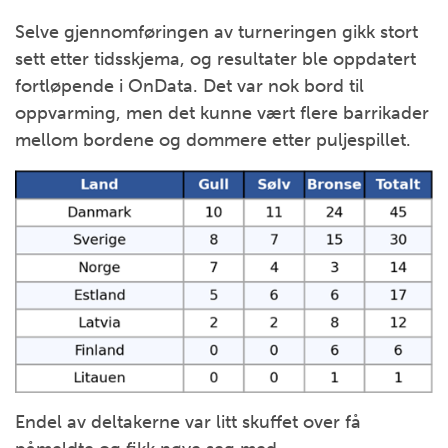
Selve gjennomføringen av turneringen gikk stort
sett etter tidsskjema, og resultater ble oppdatert
fortløpende i OnData. Det var nok bord til
oppvarming, men det kunne vært flere barrikader
mellom bordene og dommere etter puljespillet.
Endel av deltakerne var litt skuffet over få