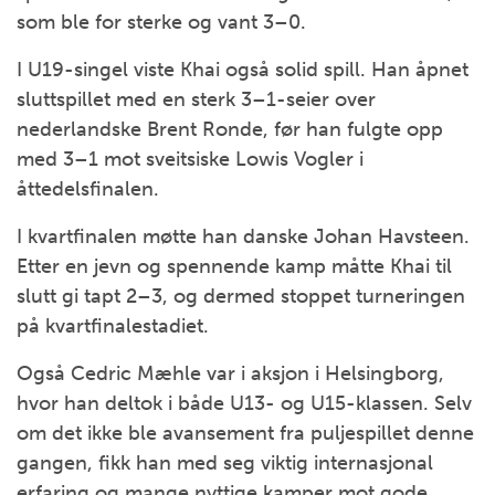
som ble for sterke og vant 3–0.
I U19-singel viste Khai også solid spill. Han åpnet
sluttspillet med en sterk 3–1-seier over
nederlandske Brent Ronde, før han fulgte opp
med 3–1 mot sveitsiske Lowis Vogler i
åttedelsfinalen.
I kvartfinalen møtte han danske Johan Havsteen.
Etter en jevn og spennende kamp måtte Khai til
slutt gi tapt 2–3, og dermed stoppet turneringen
på kvartfinalestadiet.
Også Cedric Mæhle var i aksjon i Helsingborg,
hvor han deltok i både U13- og U15-klassen. Selv
om det ikke ble avansement fra puljespillet denne
gangen, fikk han med seg viktig internasjonal
erfaring og mange nyttige kamper mot gode