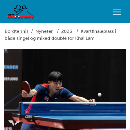
Bordtennis
/
Nyheter
/
2026
/
Kvartfinaleplass i
både singel og mixed double for Khai Lam