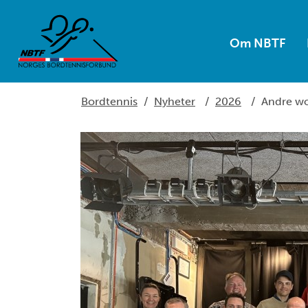
Om NBTF
Bordtennis
/
Nyheter
/
2026
/
Andre wo