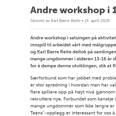
Andre workshop i 1
Skrevet av
Karl Børre Reite
•
21. april 2026
Andre workshop i satsingen på aktivit
innspill til arbeidet vårt med målgrupp
og Karl Børre Reite deltok på samlingen
mange ungdommer i alderen 13-16 år slu
for å dempe denne utviklingen, slik at fl
Særforbund som har jobbet med problemst
er stor spredning i hvordan man har val
flere spillere opp på høyt nivå gjenno
rekruttere nye. Forbundet som kanskje l
mange ungdommer som ikke lengre er inte
Teens"-opplegg er interessant for oss 