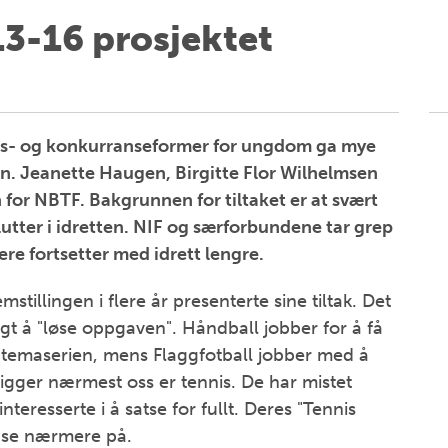
3-16 prosjektet
ets- og konkurranseformer for ungdom ga mye
en. Jeanette Haugen, Birgitte Flor Wilhelmsen
 for NBTF. Bakgrunnen for tiltaket er at svært
tter i idretten. NIF og særforbundene tar grep
ere fortsetter med idrett lengre.
illingen i flere år presenterte sine tiltak. Det
gt å "løse oppgaven". Håndball jobber for å få
m temaserien, mens Flaggfotball jobber med å
igger nærmest oss er tennis. De har mistet
resserte i å satse for fullt. Deres "Tennis
å se nærmere på.