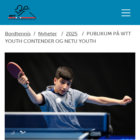
Bordtennis
/
Nyheter
/
2025
/
PUBLIKUM PÅ WTT
YOUTH CONTENDER OG NETU YOUTH