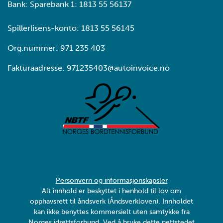
Bank: Sparebank 1: 1813 55 56137
Spillerlisens-konto: 1813 55 56145
Org.nummer: 971 235 403
Fakturaadresse: 971235403@autoinvoice.no
Personvern og informasjonskapsler
Alt innhold er beskyttet i henhold til lov om
opphavsrett til åndsverk (Åndsverkloven). Innholdet
kan ikke benyttes kommersielt uten samtykke fra
Norges idrettsforbund. Ved å bruke dette nettstedet