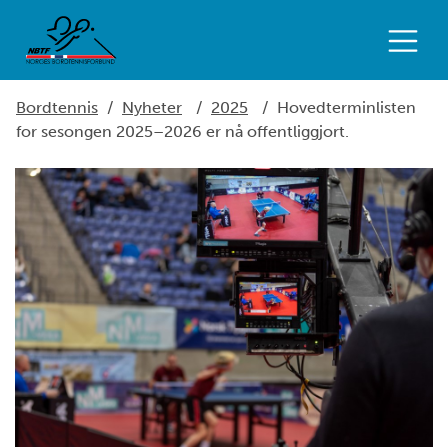
Bordtennis
/
Nyheter
/
2025
/
Hovedterminlisten
for sesongen 2025–2026 er nå offentliggjort.