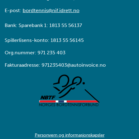
E-post:
bordtennis@nif.idrett.no
Bank: Sparebank 1: 1813 55 56137
Spillerlisens-konto: 1813 55 56145
Org.nummer: 971 235 403
Fakturaadresse: 971235403@autoinvoice.no
Personvern og informasjonskapsler