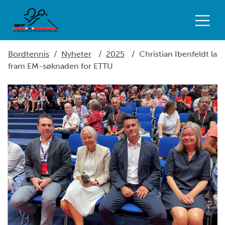
Bordtennis
/
Nyheter
/
2025
/
Christian Ibenfeldt la
fram EM-søknaden for ETTU