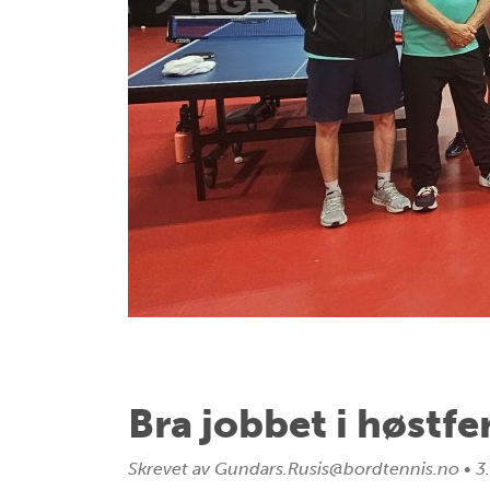
Bra jobbet i høstfe
Skrevet av
Gundars.Rusis@bordtennis.no
•
3.