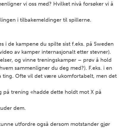
ligner vi oss med? Hvilket nivå forsøker vi å
ingen i tilbakemeldinger til spillerne.
s i de kampene du spilte sist f.eks. på Sweden
 video av kamper internasjonalt etter stevner).
 øvelser, og vinne treningskamper – prøv å hold
n – hvem sammenligner du deg med?). F.eks. i en
å ting. Ofte vil det være ukomfortabelt, men det
nlig på trening «hadde dette holdt mot X på
studer dem.
 kunne utfordre også dersom motstander gjør