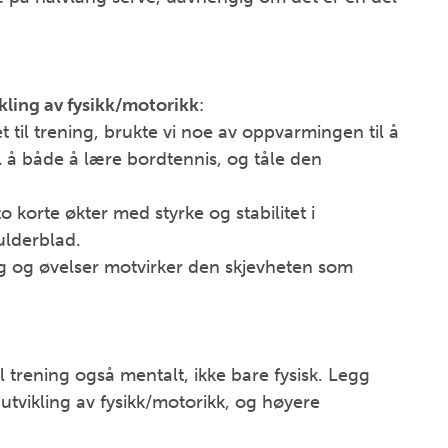
ling av fysikk/motorikk
:
et til trening, brukte vi noe av oppvarmingen til å
l å både å lære bordtennis, og tåle den
o korte økter med styrke og stabilitet i
ulderblad.
g og øvelser motvirker den skjevheten som
l trening også mentalt, ikke bare fysisk. Legg
 utvikling av fysikk/motorikk, og høyere