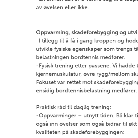
av øvelsen eller ikke.
Oppvarming, skadeforebygging og utvik
-I tillegg til å få i gang kroppen og hod
utvikle fysiske egenskaper som trengs ti
belastningen bordtennis medfører.
-Fysisk trening etter passene. Vi hadde t
kjernemuskulatur, øvre rygg/mellom sk
Fokuset var rettet mot skadeforebyggin
ensidig bordtennisbelastning medfører.
_
Praktisk råd til daglig trening:
-Oppvarminger – utnytt tiden. Bli klar ti
også inn øvelser som også bidrar til økt
kvaliteten på skadeforebyggingen: