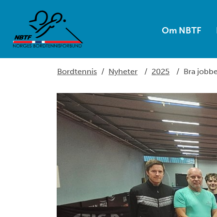
Om NBTF
Bordtennis
/
Nyheter
/
2025
/
Bra jobbe