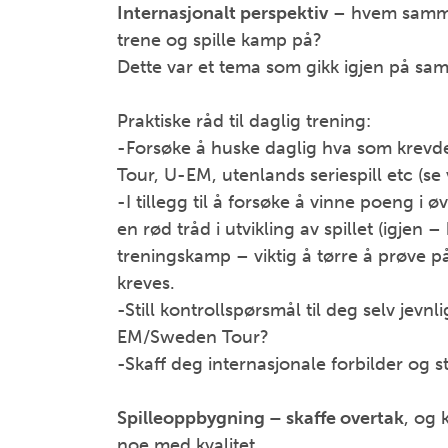
Internasjonalt perspektiv
– hvem sammen
trene og spille kamp på?
Dette var et tema som gikk igjen på saml
Praktiske råd til daglig trening:
-Forsøke å huske daglig hva som krevde
Tour, U-EM, utenlands seriespill etc (se
-I tillegg til å forsøke å vinne poeng i
en rød tråd i utvikling av spillet (igje
treningskamp – viktig å tørre å prøve p
kreves.
-Still kontrollspørsmål til deg selv jev
EM/Sweden Tour?
-Skaff deg internasjonale forbilder og 
Spilleoppbygning – skaffe overtak
, og
noe med kvalitet.