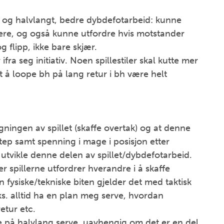
ort og halvlangt, bedre dybdefotarbeid: kunne
tere, og også kunne utfordre hvis motstander
og flipp, ikke bare skjær.
ra seg initiativ. Noen spillestiler skal kutte mer
t å loope bh på lang retur i bh være helt
ygningen av spillet (skaffe overtak) og at denne
tep samt spenning i mage i posisjon etter
 utvikle denne delen av spillet/dybdefotarbeid.
er spillerne utfordrer hverandre i å skaffe
den fysiske/tekniske biten gjelder det med taktisk
ks. alltid ha en plan meg serve, hvordan
retur etc.
e på halvlang serve, uavhengig om det er en del