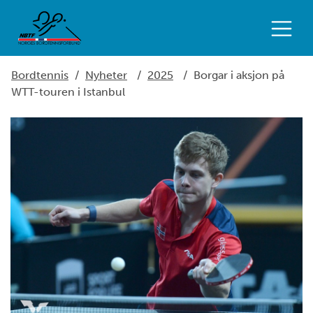
Bordtennis
/
Nyheter
/
2025
/
Borgar i aksjon på
WTT-touren i Istanbul