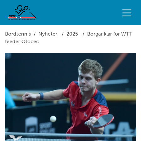
Bordtennis
/
Nyheter
/
2025
/
Borgar klar for WTT
feeder Otocec