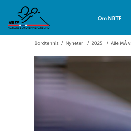
Om NBTF
Bordtennis
/
Nyheter
/
2025
/
Alle MÅ v