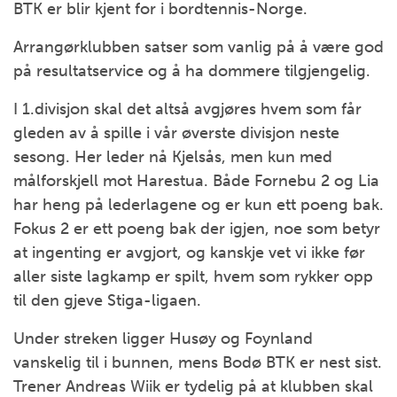
BTK er blir kjent for i bordtennis-Norge.
Arrangørklubben satser som vanlig på å være god
på resultatservice og å ha dommere tilgjengelig.
I 1.divisjon skal det altså avgjøres hvem som får
gleden av å spille i vår øverste divisjon neste
sesong. Her leder nå Kjelsås, men kun med
målforskjell mot Harestua. Både Fornebu 2 og Lia
har heng på lederlagene og er kun ett poeng bak.
Fokus 2 er ett poeng bak der igjen, noe som betyr
at ingenting er avgjort, og kanskje vet vi ikke før
aller siste lagkamp er spilt, hvem som rykker opp
til den gjeve Stiga-ligaen.
Under streken ligger Husøy og Foynland
vanskelig til i bunnen, mens Bodø BTK er nest sist.
Trener Andreas Wiik er tydelig på at klubben skal