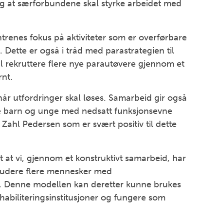
og at særforbundene skal styrke arbeidet med
trenes fokus på aktiviteter som er overførbare
. Dette er også i tråd med parastrategien til
l rekruttere flere nye parautøvere gjennom et
rnt.
år utfordringer skal løses. Samarbeid gir også
ere barn og unge med nedsatt funksjonsevne
to Zahl Pedersen som er svært positiv til dette
t at vi, gjennom et konstruktivt samarbeid, har
nkludere flere mennesker med
tt. Denne modellen kan deretter kunne brukes
habiliteringsinstitusjoner og fungere som