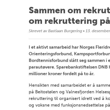
Sammen om rekrutte
om rekruttering på
Skrevet av
Bastiaan Burgering
•
13. desembe
I et aktivt samarbeid har Norges Flerid
Orienteringsforbund, Kampsportforbun
Bordtennisforbund slått seg sammen i et 
parautøvere. Sparebankstiftelsen DNB har
millioner kroner fordelt på to år.
Hensikten med samarbeidet er å samme
på Beitostølen og Valnesfjorden Helses
rekruttering til organisert idrett ved å
og voksne med funksjonsnedsettelse på 