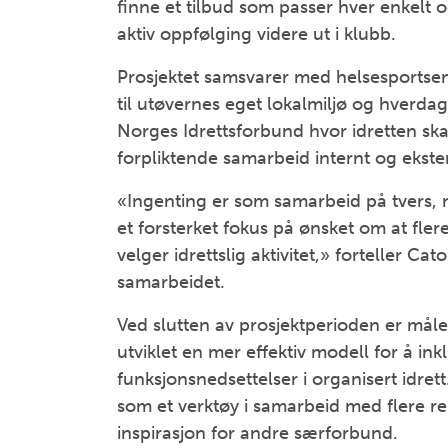
finne et tilbud som passer hver enkelt 
aktiv oppfølging videre ut i klubb.
Prosjektet samsvarer med helsesportsen
til utøvernes eget lokalmiljø og hverdag
Norges Idrettsforbund hvor idretten ska
forpliktende samarbeid internt og ekste
«Ingenting er som samarbeid på tvers, n
et forsterket fokus på ønsket om at fl
velger idrettslig aktivitet,» forteller Ca
samarbeidet.
Ved slutten av prosjektperioden er måle
utviklet en mer effektiv modell for å i
funksjonsnedsettelser i organisert idre
som et verktøy i samarbeid med flere re
inspirasjon for andre særforbund.