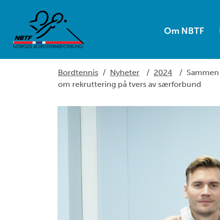
Om NBTF
Bordtennis
/
Nyheter
/
2024
/
Sammen om
om rekruttering på tvers av særforbund