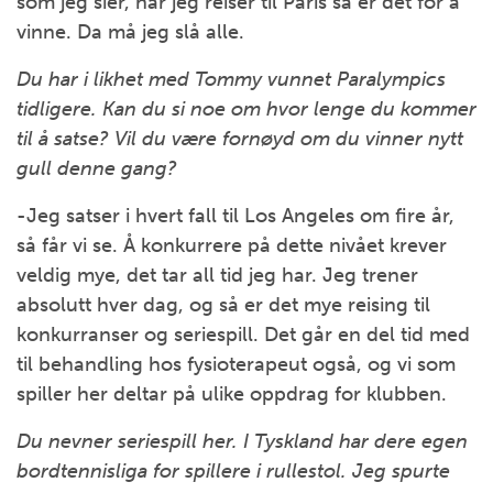
som jeg sier, når jeg reiser til Paris så er det for å
vinne. Da må jeg slå alle.
Du har i likhet med Tommy vunnet Paralympics
tidligere. Kan du si noe om hvor lenge du kommer
til å satse? Vil du være fornøyd om du vinner nytt
gull denne gang?
-Jeg satser i hvert fall til Los Angeles om fire år,
så får vi se. Å konkurrere på dette nivået krever
veldig mye, det tar all tid jeg har. Jeg trener
absolutt hver dag, og så er det mye reising til
konkurranser og seriespill. Det går en del tid med
til behandling hos fysioterapeut også, og vi som
spiller her deltar på ulike oppdrag for klubben.
Du nevner seriespill her. I Tyskland har dere egen
bordtennisliga for spillere i rullestol. Jeg spurte