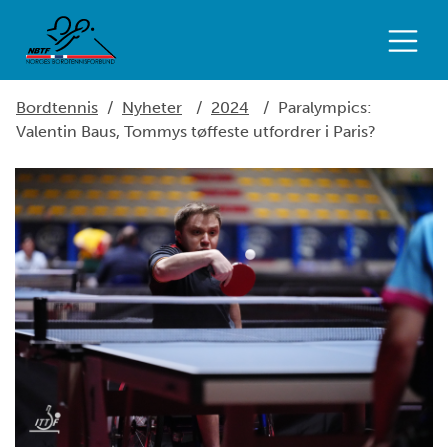
Bordtennis
/
Nyheter
/
2024
/
Paralympics:
Valentin Baus, Tommys tøffeste utfordrer i Paris?