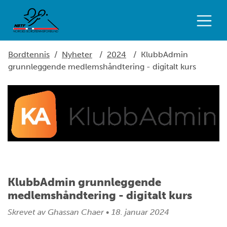
Bordtennis
/
Nyheter
/
2024
/
KlubbAdmin
grunnleggende medlemshåndtering - digitalt kurs
KlubbAdmin grunnleggende
medlemshåndtering - digitalt kurs
Skrevet av
Ghassan Chaer
•
18. januar 2024