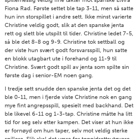
Fiona Rad. Første settet ble tap 3-11, men så satte
hun inn storspillet i andre sett. Ikke minst varierte
Christine veldig godt, slik at den spanske jenta
rett og slett ble utspilt til tider. Christine ledet 7-5,
så ble det 8-8 og 9-9. Christine tok settball og
der viste hun svært godt forsvarsspill, hun satte
en blokk utagbart ute i forehand og 11-9 til
Christine. Svært godt spill av jenta som spilte sin
første dag i senior-EM noen gang.
I tredje sett snudde den spanske jenta det og det
ble 0-11, men i fjerde viste Christine nok en gang
mye fint angrepsspill, spesielt med backhand. Det
ble likevel 6-11 og 1-3-tap. Christine måtte ha litt
tid for seg selv etter kampen. Det viser at hun ikke
er fornøyd om hun taper, selv mot veldig sterke
spillere. Slik skal det være for toppidrettsutøvere,