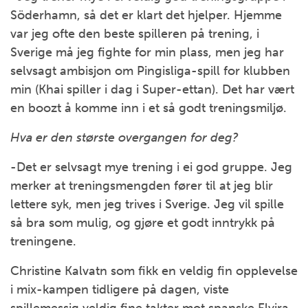
Söderhamn, så det er klart det hjelper. Hjemme
var jeg ofte den beste spilleren på trening, i
Sverige må jeg fighte for min plass, men jeg har
selvsagt ambisjon om Pingisliga-spill for klubben
min (Khai spiller i dag i Super-ettan). Det har vært
en boozt å komme inn i et så godt treningsmiljø.
Hva er den største overgangen for deg?
-Det er selvsagt mye trening i ei god gruppe. Jeg
merker at treningsmengden fører til at jeg blir
lettere syk, men jeg trives i Sverige. Jeg vil spille
så bra som mulig, og gjøre et godt inntrykk på
treningene.
Christine Kalvatn som fikk en veldig fin opplevelse
i mix-kampen tidligere på dagen, viste
spillemessig veldig fine takter mot spanske Elvira