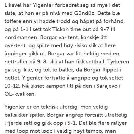
Likevel har Yigenler forbedret seg så mye i det
siste, at han er på nivå med Gündüz. Dette ble
tøffere enn vi hadde trodd og håpet på forhånd,
og på 1-1 i sett tok Tickan time out på 9-7 til
nordmannen. Borgar var tent, kanskje litt
overtent, og spilte med høy risiko slik at flere
åpninger gikk ut. Borgar var litt heldig med en
nettruller på 9-8, slik at han fikk settball. Tyrkeren
ga seg ikke, og tok to baller, da Borgar flippet i
nettet. Yigenler fortsatte å angripe og tok settet
10-12. Nå liknet kampen litt på den i Sarajevo i
OL-kvaliken.
Yigenler er en teknisk uferdig, men veldig
ballsikker spiller. Borgar angrep fortsatt utrettelig
i fjerde sett og gikk opp i 5-1. Det ble flere rallyer
med loop mot loop i veldig høyt tempo, men