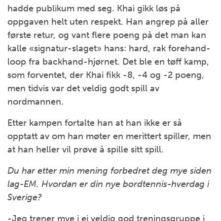
hadde publikum med seg. Khai gikk løs på
oppgaven helt uten respekt. Han angrep på aller
første retur, og vant flere poeng på det man kan
kalle «signatur-slaget» hans: hard, rak forehand-
loop fra backhand-hjørnet. Det ble en tøff kamp,
som forventet, der Khai fikk -8, -4 og -2 poeng,
men tidvis var det veldig godt spill av
nordmannen.
Etter kampen fortalte han at han ikke er så
opptatt av om han møter en merittert spiller, men
at han heller vil prøve å spille sitt spill.
Du har etter min mening forbedret deg mye siden
lag-EM. Hvordan er din nye bordtennis-hverdag i
Sverige?
-Jeg trener mye i ei veldig god treningsgruppe i