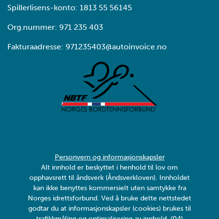
Spillerlisens-konto: 1813 55 56145
Org.nummer: 971 235 403
Fakturaadresse: 971235403@autoinvoice.no
Personvern og informasjonskapsler
Alt innhold er beskyttet i henhold til lov om
opphavsrett til åndsverk (Åndsverkloven). Innholdet
kan ikke benyttes kommersielt uten samtykke fra
Norges idrettsforbund. Ved å bruke dette nettstedet
godtar du at informasjonskapsler (cookies) brukes til
trafikkmåling og optimalisering av innhold. (04)