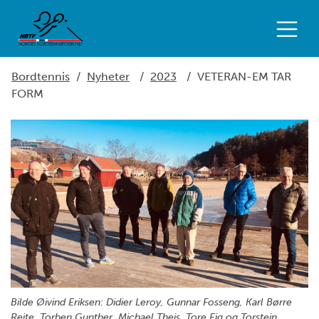
Bordtennis
/
Nyheter
/
2023
/
VETERAN-EM TAR
FORM
Bilde Øivind Eriksen: Didier Leroy, Gunnar Fosseng, Karl Børre
Reite, Torben Gunther, Michael Theis, Tore Eig og Torstein