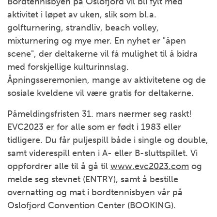
Bordtennisbyen på Oslofjord vil bli fylt med
aktivitet i løpet av uken, slik som bl.a.
golfturnering, strandliv, beach volley,
mixturnering og mye mer. En nyhet er "åpen
scene", der deltakerne vil få mulighet til å bidra
med forskjellige kulturinnslag.
Åpningsseremonien, mange av aktivitetene og de
sosiale kveldene vil være gratis for deltakerne.
Påmeldingsfristen 31. mars nærmer seg raskt!
EVC2023 er for alle som er født i 1983 eller
tidligere. Du får puljespill både i single og double,
samt viderespill enten i A- eller B-sluttspillet. Vi
oppfordrer alle til å gå til
www.evc2023.com
og
melde seg stevnet (ENTRY), samt å bestille
overnatting og mat i bordtennisbyen vår på
Oslofjord Convention Center (BOOKING).