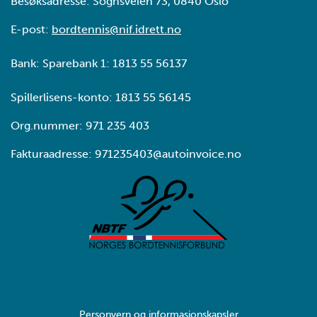
Besøksadresse: Sognsveien 73, 0840 Oslo
E-post:
bordtennis@nif.idrett.no
Bank: Sparebank 1: 1813 55 56137
Spillerlisens-konto: 1813 55 56145
Org.nummer: 971 235 403
Fakturaadresse: 971235403@autoinvoice.no
Personvern og informasjonskapsler