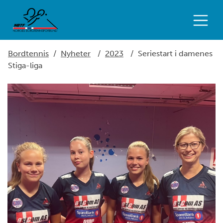
Bordtennis
/
Nyheter
/
2023
/
Seriestart i damenes
Stiga-liga