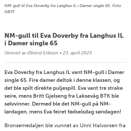
NM-gull til Eva Doverby fra Langhus IL i Damer single 65. Foto:
NBTF
NM-gull til Eva Doverby fra Langhus IL
i Damer single 65
Skrevet av
Øivind Eriksen
•
23. april 2023
Eva Doverby fra Langhus IL vant NM-gull i Damer
single 65. Fire damer deltok i denne klassen, og
det ble spilt direkte puljespill. Eva vant tre strake
seire, mens Britt Gjelseng fra Laksevåg BTK ble
sølvvinner. Dermed ble det NM-gull på NM-
lørdagen, mens Eva feiret fødselsdag søndagen!
Bronsemedaljen ble vunnet av Unni Halvorsen fra