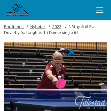
Bordtennis
/
Nyheter
/
2023
/
NM-gull til Eva
Doverby fra Langhus IL i Damer single 65