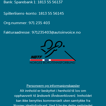
Bank: Sparebank 1: 1813 55 56137
Spillerlisens-konto: 1813 55 56145
Org.nummer: 971 235 403
Fakturaadresse: 971235403@autoinvoice.no
Personvern og informasjonskapsler
Alt innhold er beskyttet i henhold til lov om
opphavsrett til åndsverk (Åndsverkloven). Innholdet
kan ikke benyttes kommersielt uten samtykke fra
Norges idrettsforbund. Ved å bruke dette nettstedet