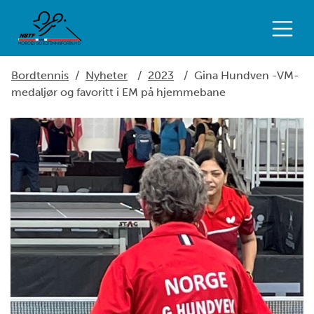
Bordtennis
/
Nyheter
/
2023
/
Gina Hundven -VM-
medaljør og favoritt i EM på hjemmebane