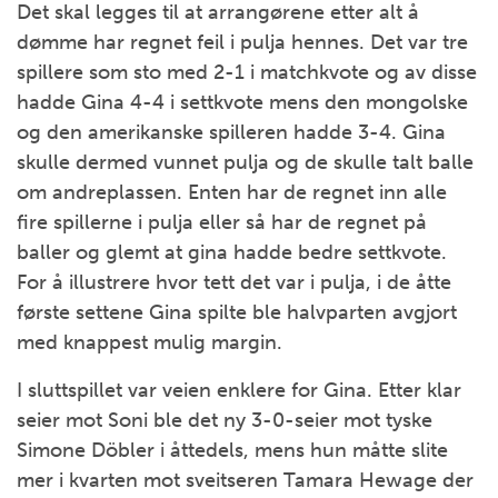
Det skal legges til at arrangørene etter alt å
dømme har regnet feil i pulja hennes. Det var tre
spillere som sto med 2-1 i matchkvote og av disse
hadde Gina 4-4 i settkvote mens den mongolske
og den amerikanske spilleren hadde 3-4. Gina
skulle dermed vunnet pulja og de skulle talt balle
om andreplassen. Enten har de regnet inn alle
fire spillerne i pulja eller så har de regnet på
baller og glemt at gina hadde bedre settkvote.
For å illustrere hvor tett det var i pulja, i de åtte
første settene Gina spilte ble halvparten avgjort
med knappest mulig margin.
I sluttspillet var veien enklere for Gina. Etter klar
seier mot Soni ble det ny 3-0-seier mot tyske
Simone Döbler i åttedels, mens hun måtte slite
mer i kvarten mot sveitseren Tamara Hewage der