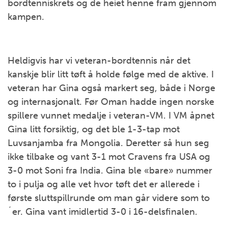
bordtenniskrets og de heiet henne fram gjennom
kampen.
Heldigvis har vi veteran-bordtennis når det
kanskje blir litt tøft å holde følge med de aktive. I
veteran har Gina også markert seg, både i Norge
og internasjonalt. Før Oman hadde ingen norske
spillere vunnet medalje i veteran-VM. I VM åpnet
Gina litt forsiktig, og det ble 1-3-tap mot
Luvsanjamba fra Mongolia. Deretter så hun seg
ikke tilbake og vant 3-1 mot Cravens fra USA og
3-0 mot Soni fra India. Gina ble «bare» nummer
to i pulja og alle vet hvor tøft det er allerede i
første sluttspillrunde om man går videre som to
´er. Gina vant imidlertid 3-0 i 16-delsfinalen.