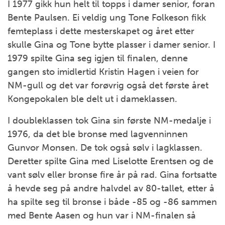
I 1977 gikk hun helt til topps i damer senior, foran
Bente Paulsen. Ei veldig ung Tone Folkeson fikk
femteplass i dette mesterskapet og året etter
skulle Gina og Tone bytte plasser i damer senior. I
1979 spilte Gina seg igjen til finalen, denne
gangen sto imidlertid Kristin Hagen i veien for
NM-gull og det var forøvrig også det første året
Kongepokalen ble delt ut i dameklassen.
I doubleklassen tok Gina sin første NM-medalje i
1976, da det ble bronse med lagvenninnen
Gunvor Monsen. De tok også sølv i lagklassen.
Deretter spilte Gina med Liselotte Erentsen og de
vant sølv eller bronse fire år på rad. Gina fortsatte
å hevde seg på andre halvdel av 80-tallet, etter å
ha spilte seg til bronse i både -85 og -86 sammen
med Bente Aasen og hun var i NM-finalen så