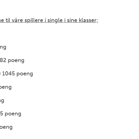
til våre spillere i single i sine klasser;
eng
782 poeng
) 1045 poeng
poeng
eng
45 poeng
poeng