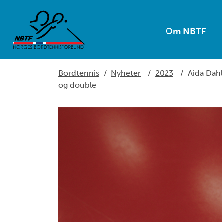
Om NBTF
Bordtennis
/
Nyheter
/
2023
/
Aida Dahl
og double