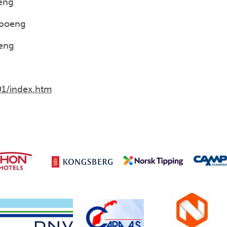
oeng
 poeng
oeng
01/index.htm