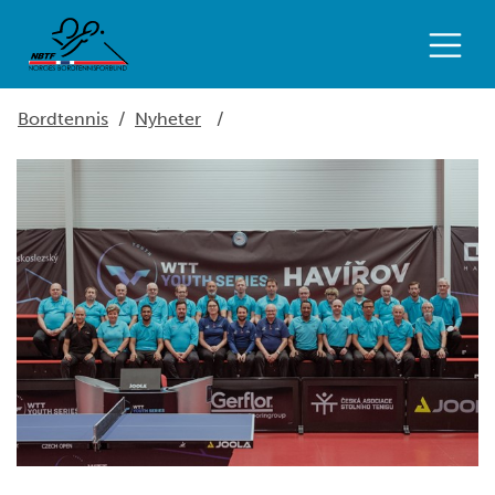
Bordtennis
/
Nyheter
/