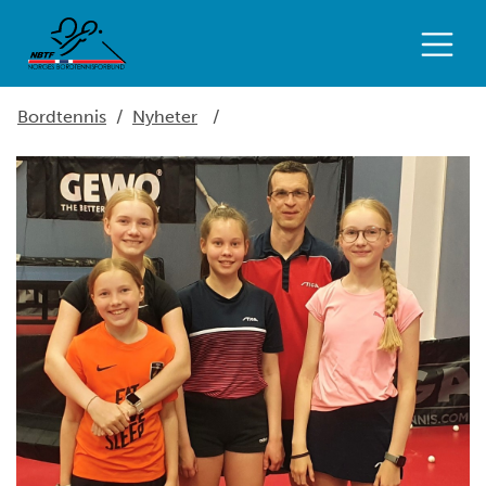
Bordtennis
/
Nyheter
/