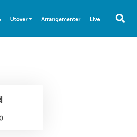
e
Utøver
Arrangementer
Live
d
00