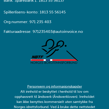
Bank: Sparebank 1: 1813 55 56137
Spillerlisens-konto: 1813 55 56145
Org.nummer: 971 235 403
Fakturaadresse: 971235403@autoinvoice.no
Personvern og informasjonskapsler
Alt innhold er beskyttet i henhold til lov om
opphavsrett til åndsverk (Åndsverkloven). Innholdet
kan ikke benyttes kommersielt uten samtykke fra
Norges idrettsforbund. Ved å bruke dette nettstedet