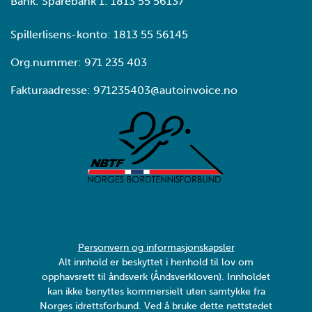
Bank: Sparebank 1: 1813 55 56137
Spillerlisens-konto: 1813 55 56145
Org.nummer: 971 235 403
Fakturaadresse: 971235403@autoinvoice.no
Personvern og informasjonskapsler
Alt innhold er beskyttet i henhold til lov om
opphavsrett til åndsverk (Åndsverkloven). Innholdet
kan ikke benyttes kommersielt uten samtykke fra
Norges idrettsforbund. Ved å bruke dette nettstedet