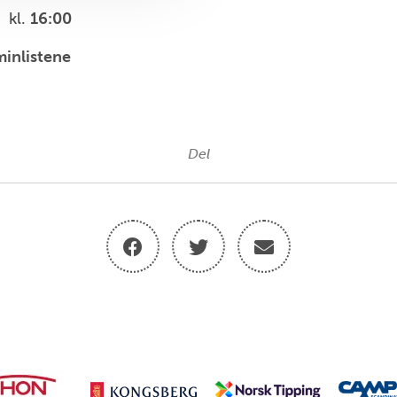
kl.
16:00
minlistene
Del