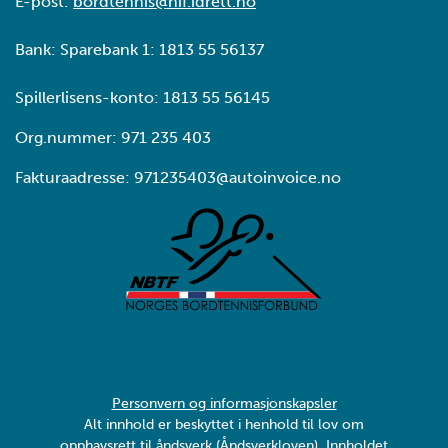
E-post:
bordtennis@nif.idrett.no
Bank: Sparebank 1: 1813 55 56137
Spillerlisens-konto: 1813 55 56145
Org.nummer: 971 235 403
Fakturaadresse: 971235403@autoinvoice.no
Personvern og informasjonskapsler
Alt innhold er beskyttet i henhold til lov om
opphavsrett til åndsverk (Åndsverkloven). Innholdet