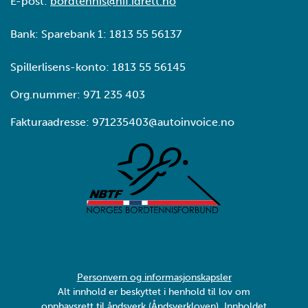
E-post:
bordtennis@nif.idrett.no
Bank: Sparebank 1: 1813 55 56137
Spillerlisens-konto: 1813 55 56145
Org.nummer: 971 235 403
Fakturaadresse: 971235403@autoinvoice.no
Personvern og informasjonskapsler
Alt innhold er beskyttet i henhold til lov om
opphavsrett til åndsverk (Åndsverkloven). Innholdet