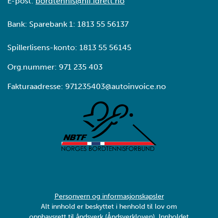
E-post:
bordtennis@nif.idrett.no
Bank: Sparebank 1: 1813 55 56137
Spillerlisens-konto: 1813 55 56145
Org.nummer: 971 235 403
Fakturaadresse: 971235403@autoinvoice.no
Personvern og informasjonskapsler
Alt innhold er beskyttet i henhold til lov om
opphavsrett til åndsverk (Åndsverkloven). Innholdet